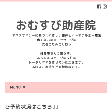
おむすび助産院
オステオパシーに基づくやさしい整体とイトオテルミー療法
痛くない乳房マッサージの
女性のためのサロン
妊産婦さんに限らず、
あらゆるステージの女性の
トータルケアをさせていただきます。
当院は、産後ケア登録施設です。
MENU ▼
ご予約状況はこちら💁‍♀️