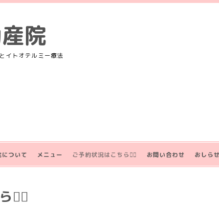
助産院
とイトオテルミー療法
院について
メニュー
ご予約状況はこちら💁‍♀️
お問い合わせ
おしら
‍♀️