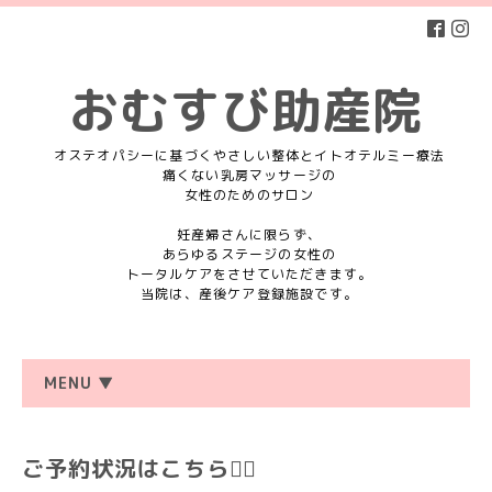
おむすび助産院
オステオパシーに基づくやさしい整体とイトオテルミー療法
痛くない乳房マッサージの
女性のためのサロン
妊産婦さんに限らず、
あらゆるステージの女性の
トータルケアをさせていただきます。
当院は、産後ケア登録施設です。
MENU ▼
ご予約状況はこちら💁‍♀️