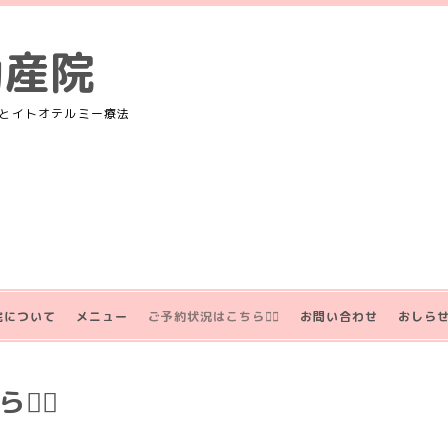
助産院
とイトオテルミー療法
院について
メニュー
ご予約状況はこちら💁‍♀️
お問い合わせ
おしら
‍♀️