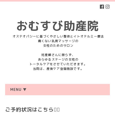
おむすび助産院
オステオパシーに基づくやさしい整体とイトオテルミー療法
痛くない乳房マッサージの
女性のためのサロン
妊産婦さんに限らず、
あらゆるステージの女性の
トータルケアをさせていただきます。
当院は、産後ケア登録施設です。
MENU ▼
ご予約状況はこちら💁‍♀️