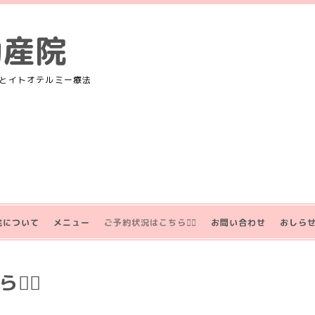
助産院
とイトオテルミー療法
院について
メニュー
ご予約状況はこちら💁‍♀️
お問い合わせ
おしら
‍♀️