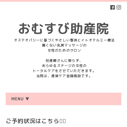
おむすび助産院
オステオパシーに基づくやさしい整体とイトオテルミー療法
痛くない乳房マッサージの
女性のためのサロン
妊産婦さんに限らず、
あらゆるステージの女性の
トータルケアをさせていただきます。
当院は、産後ケア登録施設です。
MENU ▼
ご予約状況はこちら💁‍♀️