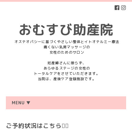
おむすび助産院
オステオパシーに基づくやさしい整体とイトオテルミー療法
痛くない乳房マッサージの
女性のためのサロン
妊産婦さんに限らず、
あらゆるステージの女性の
トータルケアをさせていただきます。
当院は、産後ケア登録施設です。
MENU ▼
ご予約状況はこちら💁‍♀️