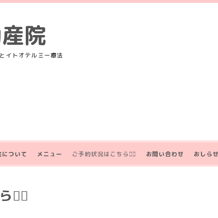
助産院
とイトオテルミー療法
院について
メニュー
ご予約状況はこちら💁‍♀️
お問い合わせ
おしら
‍♀️