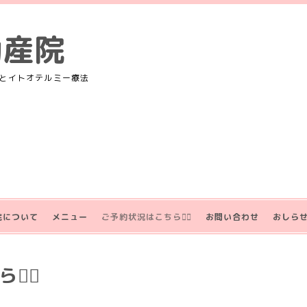
助産院
とイトオテルミー療法
院について
メニュー
ご予約状況はこちら💁‍♀️
お問い合わせ
おしら
‍♀️