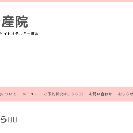
助産院
とイトオテルミー療法
院について
メニュー
ご予約状況はこちら💁‍♀️
お問い合わせ
おしら
‍♀️