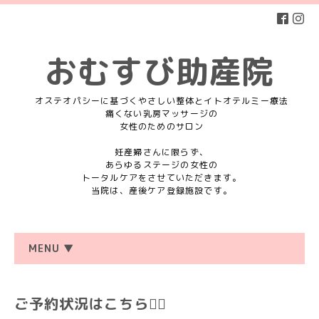
おむすび助産院
オステオパシーに基づくやさしい整体とイトオテルミー療法
痛くない乳房マッサージの
女性のためのサロン
妊産婦さんに限らず、
あらゆるステージの女性の
トータルケアをさせていただきます。
当院は、産後ケア登録施設です。
MENU ▼
ご予約状況はこちら💁‍♀️