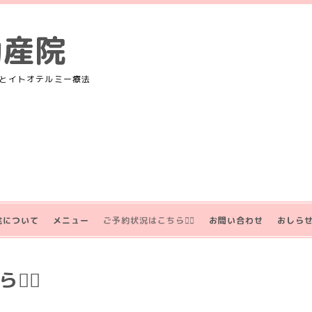
助産院
とイトオテルミー療法
院について
メニュー
ご予約状況はこちら💁‍♀️
お問い合わせ
おしら
‍♀️