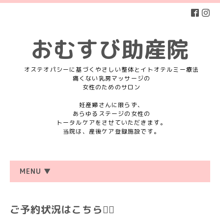
おむすび助産院
オステオパシーに基づくやさしい整体とイトオテルミー療法
痛くない乳房マッサージの
女性のためのサロン
妊産婦さんに限らず、
あらゆるステージの女性の
トータルケアをさせていただきます。
当院は、産後ケア登録施設です。
MENU ▼
ご予約状況はこちら💁‍♀️