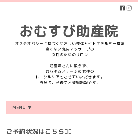
おむすび助産院
オステオパシーに基づくやさしい整体とイトオテルミー療法
痛くない乳房マッサージの
女性のためのサロン
妊産婦さんに限らず、
あらゆるステージの女性の
トータルケアをさせていただきます。
当院は、産後ケア登録施設です。
MENU ▼
ご予約状況はこちら💁‍♀️