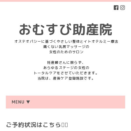
おむすび助産院
オステオパシーに基づくやさしい整体とイトオテルミー療法
痛くない乳房マッサージの
女性のためのサロン
妊産婦さんに限らず、
あらゆるステージの女性の
トータルケアをさせていただきます。
当院は、産後ケア登録施設です。
MENU ▼
ご予約状況はこちら💁‍♀️