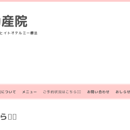
助産院
とイトオテルミー療法
院について
メニュー
ご予約状況はこちら💁‍♀️
お問い合わせ
おしら
‍♀️