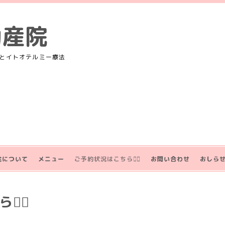
助産院
とイトオテルミー療法
院について
メニュー
ご予約状況はこちら💁‍♀️
お問い合わせ
おしら
‍♀️