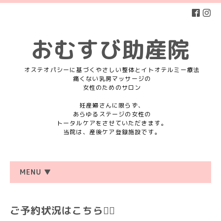
おむすび助産院
オステオパシーに基づくやさしい整体とイトオテルミー療法
痛くない乳房マッサージの
女性のためのサロン
妊産婦さんに限らず、
あらゆるステージの女性の
トータルケアをさせていただきます。
当院は、産後ケア登録施設です。
MENU ▼
ご予約状況はこちら💁‍♀️