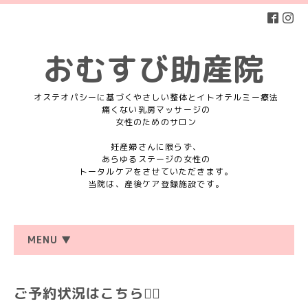
おむすび助産院
オステオパシーに基づくやさしい整体とイトオテルミー療法
痛くない乳房マッサージの
女性のためのサロン
妊産婦さんに限らず、
あらゆるステージの女性の
トータルケアをさせていただきます。
当院は、産後ケア登録施設です。
MENU ▼
ご予約状況はこちら💁‍♀️