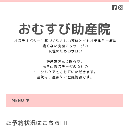
おむすび助産院
オステオパシーに基づくやさしい整体とイトオテルミー療法
痛くない乳房マッサージの
女性のためのサロン
妊産婦さんに限らず、
あらゆるステージの女性の
トータルケアをさせていただきます。
当院は、産後ケア登録施設です。
MENU ▼
ご予約状況はこちら💁‍♀️