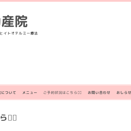
助産院
とイトオテルミー療法
院について
メニュー
ご予約状況はこちら💁‍♀️
お問い合わせ
おしら
‍♀️