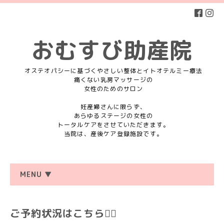
おむすび助産院
オステオパシーに基づくやさしい整体とイトオテルミー療法
痛くない乳房マッサージの
女性のためのサロン
妊産婦さんに限らず、
あらゆるステージの女性の
トータルケアをさせていただきます。
当院は、産後ケア登録施設です。
MENU ▼
ご予約状況はこちら💁‍♀️