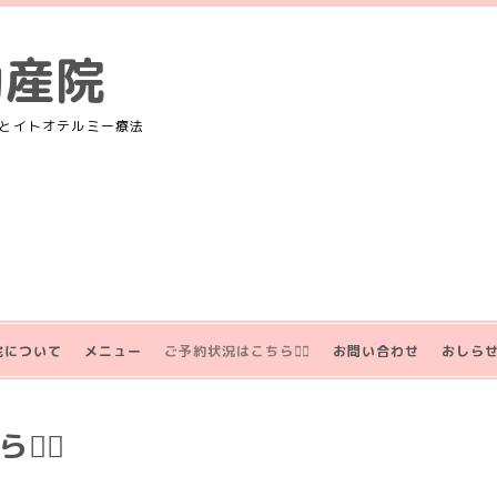
助産院
とイトオテルミー療法
院について
メニュー
ご予約状況はこちら💁‍♀️
お問い合わせ
おしら
‍♀️