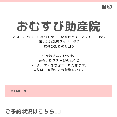
おむすび助産院
オステオパシーに基づくやさしい整体とイトオテルミー療法
痛くない乳房マッサージの
女性のためのサロン
妊産婦さんに限らず、
あらゆるステージの女性の
トータルケアをさせていただきます。
当院は、産後ケア登録施設です。
MENU ▼
ご予約状況はこちら💁‍♀️