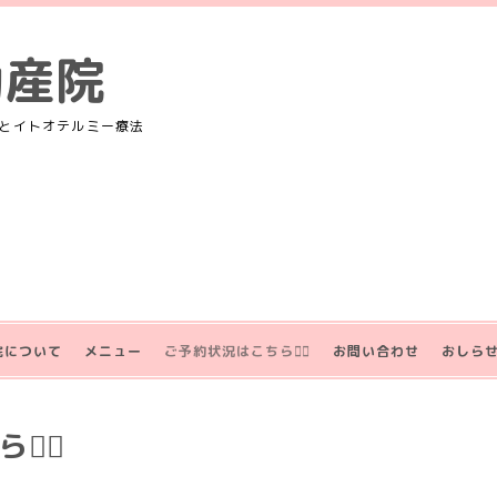
助産院
とイトオテルミー療法
院について
メニュー
ご予約状況はこちら💁‍♀️
お問い合わせ
おしら
‍♀️